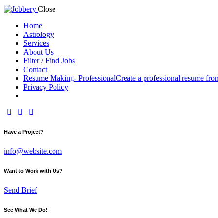
Close
Home
Astrology
Services
About Us
Filter / Find Jobs
Contact
Resume Making- Professional
Create a professional resume fro
Privacy Policy
facebook-
instagram
youtube2
1
Have a Project?
info@website.com
Want to Work with Us?
Send Brief
See What We Do!