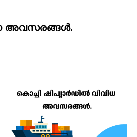
ിധ അവസരങ്ങൾ.