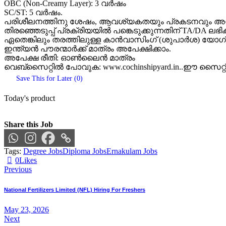
OBC (Non-Creamy Layer): 3 വർഷം
SC/ST: 5 വർഷം.
പരിശീലനത്തിനു ശേഷം, ആവശ്യകതയും പ്രകടനവും അനുസര
തിരഞ്ഞെടുപ്പ് പ്രക്രിയയിൽ പങ്കെടുക്കുന്നതിന് TA/DA ലഭിക്
ഏതെങ്കിലും തരത്തിലുള്ള കാൻവാസിംഗ് (ശുപാർശ) യോഗ്യത
ഇന്ത്യൻ പൗരന്മാർക്ക് മാത്രം അപേക്ഷിക്കാം.
അപേക്ഷ രീതി: ഓൺലൈൻ മാത്രം
വെബ്സൈറ്റിൽ പോവുക: www.cochinshipyard.in..ഈ സൈറ്റ് 
Save This for Later (
0
)
Today's product
Share this Job
Tags:
Degree Jobs
Diploma Jobs
Ernakulam Jobs
0
Likes
Post
Previous
navigation
National Fertilizers Limited (NFL) Hiring For Freshers
May 23, 2026
Next