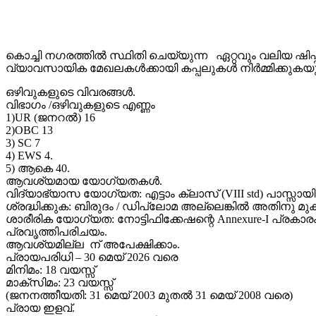
കൊച്ചി നഗരത്തിൽ സ്ഥിതി ചെയ്യുന്ന ഏറ്റവും വലിയ ഷ
വ്യാവസായിക മേഖലകൾക്കായി കപ്പലുകൾ നിർമ്മിക്കുകയും
ഒഴിവുകളുടെ വിവരങ്ങൾ.
വിഭാഗം /ഒഴിവുകളുടെ എണ്ണം
1)UR (ജനറൽ) 16
2)OBC 13
3) SC 7
4) EWS 4.
5) ആകെ 40.
ആവശ്യമായ യോഗ്യതകൾ.
വിദ്യാഭ്യാസ യോഗ്യത: എട്ടാം ക്ലാസ് (VIII std) പാസ്സായി
ശ്രദ്ധിക്കുക: ബിരുദം / ഡിപ്ലോമ അല്ലെങ്കിൽ അതിനു
ശാരീരിക യോഗ്യത: നോട്ടിഫിക്കേഷന്റെ Annexure-I പ്രകാരം
പ്രവൃത്തിപരിചയം.
ആവശ്യമില്ല ന് അപേക്ഷിക്കാം.
പ്രായപരിധി – 30 മെയ് 2026 വരെ
മിനിമം: 18 വയസ്സ്
മാക്സിമം: 23 വയസ്സ്
(ജനനത്തീയതി: 31 മെയ് 2003 മുതൽ 31 മെയ് 2008 വരെ)
പ്രായ ഇളവ്.