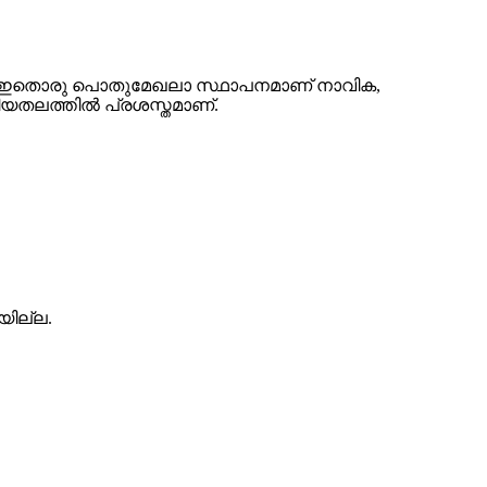
ാണ്. ഇതൊരു പൊതുമേഖലാ സ്ഥാപനമാണ് നാവിക,
ീയതലത്തിൽ പ്രശസ്തമാണ്.
യില്ല.