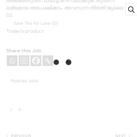
തിരഞ്ഞെടുത്ത് വായിച്ച് മനസിലാക്കുക. തുടര്‍ന്ന്
ലഭ്യമായ അപേക്ഷിക്കാം. അവസാന തീയതി ജൂലൈ
02.
Save This for Later (
0
)
Today's product
Share this Job
Plustwo Jobs
0
PREVIOUS
NEXT