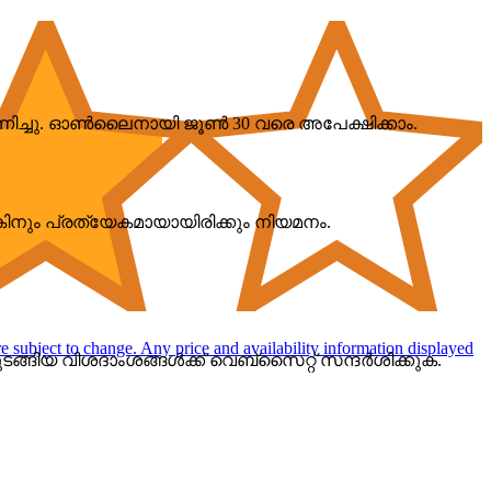
ണിച്ചു. ഓൺലൈനായി ജൂൺ 30 വരെ അപേക്ഷിക്കാം.
കിനും പ്രത്യേകമായായിരിക്കും നിയമനം.
are subject to change. Any price and availability information displayed
ടങ്ങിയ വിശദാംശങ്ങൾക്ക് വെബ്സൈറ്റ് സന്ദർശിക്കുക.