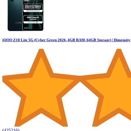
iQOO Z10 Lite 5G (Cyber Green 2026, 4GB RAM, 64GB Storage) | Dimensity 
(
425216
)