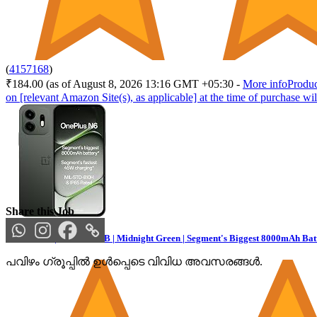
(
4157168
)
₹184.00
(as of August 8, 2026 13:16 GMT +05:30 -
More info
Produc
on [relevant Amazon Site(s), as applicable] at the time of purchase wil
Share this Job
OnePlus N6 | 6GB+128GB | Midnight Green | Segment's Biggest 8000mAh Batt
പവിഴം ഗ്രൂപ്പിൽ ഉൾപ്പെടെ വിവിധ അവസരങ്ങൾ.