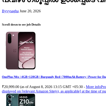
By
vysagha
June 20, 2026
Scroll down to see job Details
OnePlus N6x | 4GB+128GB | Burgundy Red | 7000mAh Battery | Power for Day
₹20,999.00
(as of August 8, 2026 13:15 GMT +05:30 -
More info
Pro
displayed on [relevant Amazon Site(s), as applicable] at the time of pu