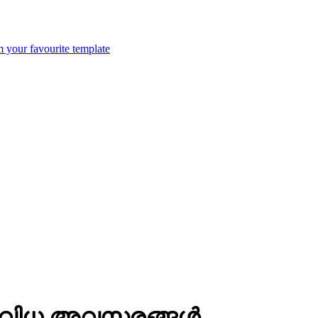
m your favourite template
 വിവിധ അവസരങ്ങൾ.