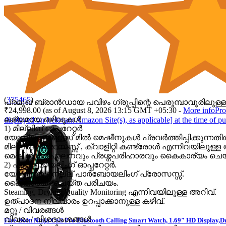
(
375465
)
പ്രമുഖ ബ്രാൻഡായ പവിഴം ഗ്രൂപ്പിന്റെ പെരുമ്പാവൂരി
₹24,998.00
(as of August 8, 2026 13:15 GMT +05:30 -
More info
Pro
ലഭ്യമായ ഒഴിവുകൾ
displayed on [relevant Amazon Site(s), as applicable] at the time of pu
1) മില്ലിങ് ഓപ്പറേറ്റർ
യോഗ്യത:റൈസ് മിൽ മെഷീനുകൾ പ്രവർത്തിപ്പിക്കുന്നതി
മില്ലിങ് പ്രോസസ്സ് , ക്വാളിറ്റി കണ്ട്രോൾ എന്നിവയിലുള്ള 
മെഷീൻ പരിപാലനവും പ്രശ്നപരിഹാരവും കൈകാര്യം ചെയ്
2) പാർബോയലിംഗ് ഓപ്പറേറ്റർ.
യോഗ്യത:നെല്ല് പാർബോയലിംഗ് പ്രോസസ്സ്.
കൈകാര്യം ചെയ്ത പരിചയം.
Steaming, Drying, Quality Monitoring എന്നിവയിലുള്ള അറിവ്.
ഉത്പാദന നിലവാരം ഉറപ്പാക്കാനുള്ള കഴിവ്.
മറ്റു / വിവരങ്ങൾ
വിവരം / വിശദാംശങ്ങൾ
Fire-Boltt Ninja Call Pro Bluetooth Calling Smart Watch, 1.69″ HD Display,