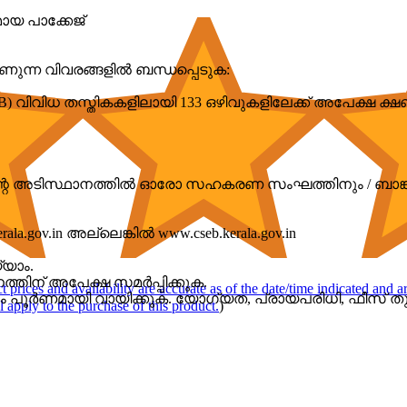
യ പാക്കേജ്
ുന്ന വിവരങ്ങളിൽ ബന്ധപ്പെടുക:
ിവിധ തസ്തികകളിലായി 133 ഒഴിവുകളിലേക്ക് അപേക്ഷ ക്ഷ
സ്റ്റിന്റെ അടിസ്ഥാനത്തിൽ ഓരോ സഹകരണ സംഘത്തിനും / ബാങ്
.gov.in അല്ലെങ്കിൽ www.cseb.kerala.gov.in
്യാം.
്തിന് അപേക്ഷ സമർപ്പിക്കുക.
t prices and availability are accurate as of the date/time indicated and 
ാപനം പൂർണമായി വായിക്കുക. യോഗ്യത, പ്രായപരിധി, ഫീസ് തു
l apply to the purchase of this product.
)