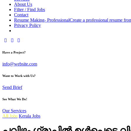
About Us
Filter / Find Jobs
Contact
Resume Making- Professional
Create a professional resume fro
Privacy Policy
facebook-
instagram
youtube2
1
Have a Project?
info@website.com
Want to Work with Us?
Send Brief
See What We Do!
Our Services
All Jobs
Kerala Jobs
പവിഴം ഗ്രൂപ്പിൽ ഉൾപ്പെടെ