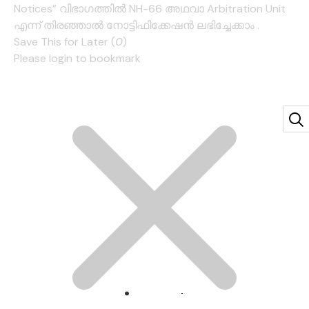
Notices” വിഭാഗത്തിൽ NH-66 അഥവാ Arbitration Unit
എന്ന് തിരഞ്ഞാൽ നോട്ടിഫിക്കേഷൻ ലഭിച്ചേക്കാം .
Save This for Later (
0
)
Please login to bookmark
Cl