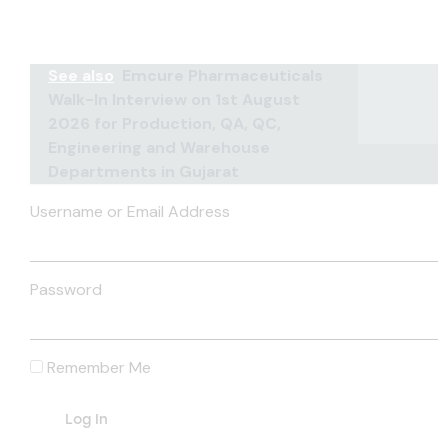
See also
Emcure Pharmaceuticals
Walk-In Interview on 1st August
2026 for Production, QA, QC,
Engineering and Warehouse
Departments in Gujarat
Username or Email Address
Password
Remember Me