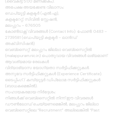
(വൈകിട്ട് 5:00 മണിക്കകം).
അപേക്ഷ അയക്കേണ്ട വിലാസം:
ഡെപ്യൂട്ടി കളക്ടര്‍ (എല്‍.എ),
കളക്ടറേറ്റ്, സിവില്‍ സ്റ്റേഷന്‍,
മലപ്പുറം – 676505
കോൺടാക്റ്റ് വിവരങ്ങൾ (Contact Info): ഫോൺ: 0483 –
2739581 (ഡെപ്യൂട്ടി കളക്ടർ – ലാൻഡ്
അക്വിസിഷൻ)
വെബ്സൈറ്റ്: മലപ്പുറം ജില്ലാ വെബ്സൈറ്റിൽ
(malappuram.nic.in) പൊതുവായ വിവരങ്ങൾ ലഭ്യമാണ്
ആവശ്യമായ രേഖകൾ
വിദ്യാഭ്യാസ യോഗ്യതാ സർട്ടിഫിക്കറ്റുകൾ.
അനുഭവ സർട്ടിഫിക്കറ്റുകൾ (Experience Certificate).
ടൈപ്പിംഗ് / കമ്പ്യൂട്ടർ ഡിപ്ലോമ സർട്ടിഫിക്കറ്റുകൾ
(ബാധകമെങ്കിൽ).
സഹായകരമായ നിർദ്ദേശം:
നിങ്ങൾക്ക് വെബ്സൈറ്റിൽ നിന്ന് ഈ വിവരങൾ
ഡൗൺലോഡ് ചെയ്യണമെങ്കിൽ, മലപ്പുറം ജില്ലാ
വെബ്സൈറ്റിലെ “Recruitment” അല്ലെങ്കിൽ “Past