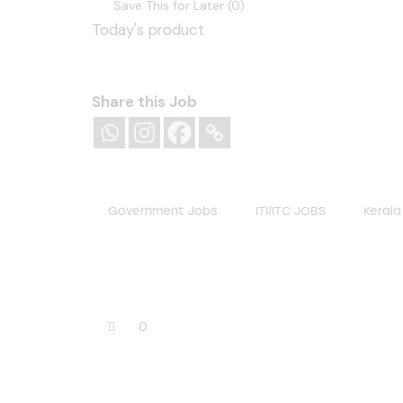
Save This for Later (
0
)
Today's product
Share this Job
Government Jobs
ITI/ITC JOBS
Kerala
0