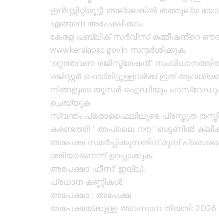
ഇൻസ്റ്റിറ്റ്യൂട്ട്) അല്ലെങ്കിൽ തത്തുല്യ 
എങ്ങനെ അപേക്ഷിക്കാം:
കേരള പബ്ലിക് സർവീസ് കമ്മീഷൻ്റെ ഔ
www.keralapsc.gov.in സന്ദർശിക്കുക.
‘ഒറ്റത്തവണ രജിസ്ട്രേഷൻ’ സംവിധാനത്തിൽ
രജിസ്റ്റർ ചെയ്തിട്ടുള്ളവർക്ക് ഇത് ആവശ്യമ
നിങ്ങളുടെ യൂസർ ഐഡിയും പാസ്വേഡും
ചെയ്യുക.
സ്വന്തം പ്രൊഫൈലിലൂടെ പ്രസ്തുത തസ്തിക
കണ്ടെത്തി ‘ അപ്ലൈ നൗ ‘ ബട്ടണിൽ ക്ലിക്
അപേക്ഷ സമർപ്പിക്കുന്നതിന് മുമ്പ് പ്ര
ശരിയാണെന്ന് ഉറപ്പാക്കുക.
അപേക്ഷാ ഫീസ്: ഇല്ല).
പ്രധാന കണ്ണികൾ:
അപേക്ഷാ :
അപേക്ഷ
അപേക്ഷയ്ക്കുള്ള അവസാന തീയതി: 2026