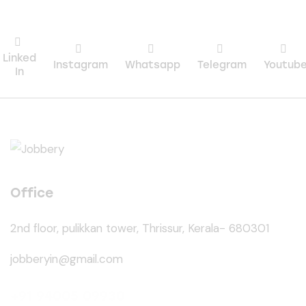
Linked
Instagram
Whatsapp
Telegram
Youtub
In
Office
2nd floor, pulikkan tower, Thrissur, Kerala- 680301
jobberyin@gmail.com
+91 94005 09930