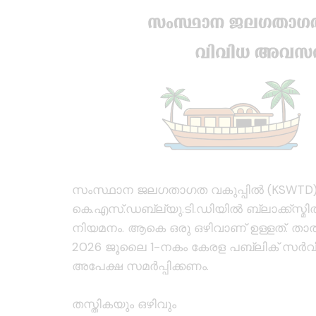
സംസ്ഥാന ജലഗതാഗത വകുപ്പിൽ (KSWTD)
കെ.എസ്.ഡബ്ല്യു.ടി.ഡിയിൽ ബ്ലാക്ക്സ്മിത്
നിയമനം. ആകെ ഒരു ഒഴിവാണ് ഉള്ളത്. താൽ
2026 ജൂലൈ 1-നകം കേരള പബ്ലിക് സർവീസ
അപേക്ഷ സമർപ്പിക്കണം.
തസ്തികയും ഒഴിവും