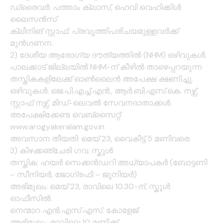
ഡ്രൈവർ: പത്താം ക്ലാസ്, ഹെവി വെഹിക്കിൾ
ലൈസൻസ്.
ക്ലീനിങ് സ്റ്റാഫ്: പ്രവൃത്തിപരിചയമുള്ളവർക്ക്
മുൻഗണന.
2) ദേശീയ ആരോഗ്യ ദൗത്യത്തിൽ (NHM) ഒഴിവുകൾ.
പാലക്കാട് ജില്ലയിൽ NHM-ന് കീഴിൽ താഴെപ്പറയുന്ന
തസ്തികകളിലേക്ക് ഓൺലൈൻ അപേക്ഷ ക്ഷണിച്ചു.
ഒഴിവുകൾ: ജെ.പി.എച്ച്.എൻ., ആർ.ബി.എസ്.കെ. നഴ്സ്,
സ്റ്റാഫ് നഴ്സ്, മിഡ്-ലെവൽ സേവനദാതാക്കൾ.
അപേക്ഷിക്കേണ്ട വെബ്സൈറ്റ്:
www.arogyakeralam.gov.in
അവസാന തീയതി: മെയ് 23, വൈകീട്ട് 5 മണിവരെ.
3) കിഴക്കഞ്ചേരി ഗവ. സ്കൂൾ
തസ്തിക: ഹയർ സെക്കൻഡറി അധ്യാപകർ (ബോട്ടണി
– സീനിയർ, ജോഗ്രഫി – ജൂനിയർ)
അഭിമുഖം: മെയ് 23, രാവിലെ 10.30-ന്, സ്കൂൾ
ഓഫീസിൽ.
നെന്മാറ എൻ.എസ്.എസ്. കോളേജ്
അഭിമുഖം: രാവിലെ 10 മണിക്ക്