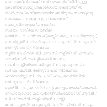
പാലക്കാട് ബ്ലോക്ക് പഞ്ചായത്തിന് കീഴിലുള്ള
കോങ്ങാട് സാമൂഹികാരോഗ്യ കേന്ദ്രത്തിൽ
താൽക്കാലിക നിയമനത്തിന് അഭിമുഖം നടത്തുന്നു.
അഭിമുഖം നടക്കുന്ന ഇടം: കോങ്ങാട്
സാമൂഹികാരോഗ്യ കേന്ദ്രം
സമയം: രാവിലെ 10 മണിക്ക്
മെയ് 15 – ചൊവ്വാഴ്ച (തസ്തികകളും യോഗ്യതയും).
അസിസ്റ്റന്റ് സർജൻ: എം.ബി.ബി.എസ്., ടി.സി.എം.സി.
രജിസ്ട്രേഷൻ നിർബന്ധം.
നഴ്സിങ് ഓഫീസർ: ബി.എസ്.സി. നഴ്സിങ് / ജി.എൻ.എം.,
കൗൺസിൽ രജിസ്ട്രേഷൻ വേണം.
ലാബ് ടെക്നീഷ്യൻ: ബി.എസ്.സി. എം.എൽ.ടി. /
ഡി.എം.എൽ.ടി., രജിസ്ട്രേഷൻ നിർബന്ധം.
ഫാർമസിസ്റ്റ്: ബി.ഫാം. / ഡി.ഫാം., കൗൺസിൽ
രജിസ്ട്രേഷൻ നിർബന്ധം.
മെയ് 16 – ബുധനാഴ്ച (തസ്തികകളും യോഗ്യതയും).
റേഡിയോഗ്രാഫർ: ഡിഗ്രി/ഡിപ്ലോമ (ഡി.ആർ.ടി. /
ഡി.ഡി.ആർ.ടി. ടെക്നീഷ്യൻ കോഴ്സ്).
ഡേറ്റാ എൻട്രി ഓപ്പറേറ്റർ: ഡിഗ്രി, പി.ജി.ഡി.സി.എ.