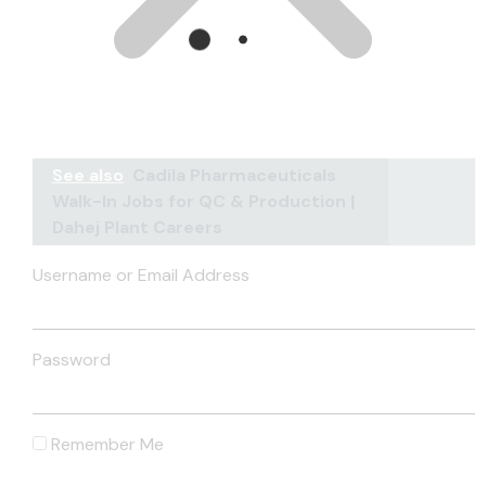
See also
Cadila Pharmaceuticals
Walk-In Jobs for QC & Production |
Dahej Plant Careers
Username or Email Address
Password
Remember Me