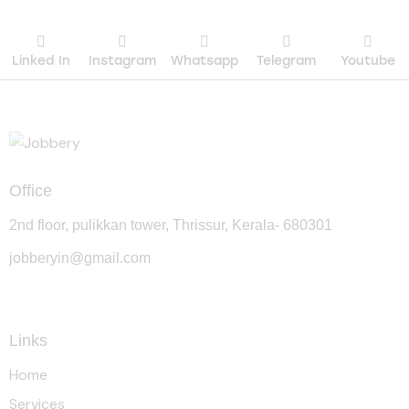
Linked In
Instagram
Whatsapp
Telegram
Youtube
Office
2nd floor, pulikkan tower, Thrissur, Kerala- 680301
jobberyin@gmail.com
+91 94005 09930
Links
Home
Services