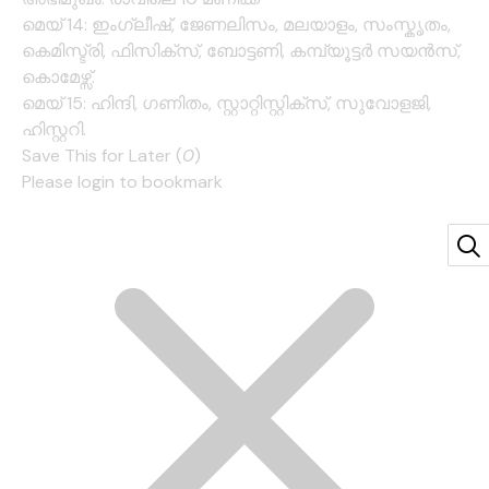
മെയ് 14: ഇംഗ്ലീഷ്, ജേണലിസം, മലയാളം, സംസ്കൃതം,
കെമിസ്ട്രി, ഫിസിക്സ്, ബോട്ടണി, കമ്പ്യൂട്ടർ സയൻസ്,
കൊമേഴ്സ്.
മെയ് 15: ഹിന്ദി, ഗണിതം, സ്റ്റാറ്റിസ്റ്റിക്സ്, സുവോളജി,
ഹിസ്റ്ററി.
Save This for Later (
0
)
Please login to bookmark
Cl