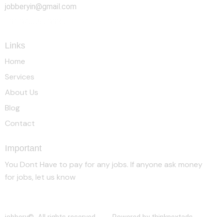
jobberyin@gmail.com
+91 94005 09930
Links
Home
Services
About Us
Blog
Contact
Important
You Dont Have to pay for any jobs. If anyone ask money
for jobs, let us know
jobbery© All rights reserved. Powered by thinknextads