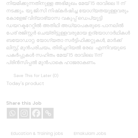
നിയമിക്കുന്നതിനുള്ള അഭിമുഖം മേയ് 15 രാവിലെ 11 ന്
നടക്കും. യു.ജി.സി നിഷ്‌കർഷിച്ച യോഗ്യതയുള്ളവരും
കോളേജ് വിദ്യാഭ്യാസ വകുപ്പ് ഡെപ്യൂട്ടി
ഡയറക്ടറേറ്റിൽ അതിഥി അധ്യാപകരുടെ പാനലിൽ
പേര് രജിസ്റ്റർ ചെയ്തിട്ടുള്ളവരുമായ ഉദ്യോഗാർഥികൾ
ബയോഡാറ്റ, യോഗ്യതാ സർട്ടിഫിക്കറ്റുകൾ, മാർക്ക്
ലിസ്റ്റ്, മുൻപരിചയം, തിരിച്ചറിയൽ രേഖ എന്നിവയുടെ
പകർപ്പുകൾ സഹിതം മേയ് 15 രാവിലെ 11ന്
പ്രിൻസിപ്പൽ മുൻപാകെ ഹാജരാകണം.
Save This for Later (
0
)
Today's product
Share this Job
Education & Training jobs
Ernakulam Jobs