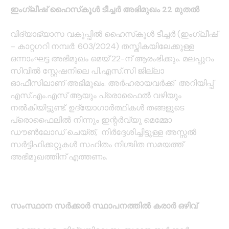
ഇംഗ്ലീഷ് ഹൈസ്‌കൂള്‍ ടീച്ചര്‍ അഭിമുഖം 22 മുതല്‍
വിദ്യാഭ്യാസ വകുപ്പില്‍ ഹൈസ്‌കൂള്‍ ടീച്ചര്‍ (ഇംഗ്ലീഷ്
– കാറ്റഗറി നമ്പര്‍: 603/2024) തസ്തികയിലേക്കുള്ള
ഒന്നാംഘട്ട അഭിമുഖം മെയ് 22-ന് ആരംഭിക്കും. മലപ്പുറം
സിവില്‍ സ്റ്റേഷനിലെ പി.എസ്.സി ജില്ലാ
ഓഫീസിലാണ് അഭിമുഖം. അര്‍ഹരായവര്‍ക്ക് അറിയിപ്പ്
എസ്.എം.എസ് ആയും പ്രൊഫൈല്‍ വഴിയും
നല്‍കിയിട്ടുണ്ട്. ഉദ്യോഗാര്‍ത്ഥികള്‍ തങ്ങളുടെ
പ്രൊഫൈലില്‍ നിന്നും ഇന്റര്‍വ്യൂ മെമ്മോ
ഡൗണ്‍ലോഡ് ചെയ്ത്, നിര്‍ദ്ദേശിച്ചിട്ടുള്ള അസ്സല്‍
സര്‍ട്ടിഫിക്കറ്റുകള്‍ സഹിതം നിശ്ചിത സമയത്ത്
അഭിമുഖത്തിന് എത്തണം.
സംസ്ഥാന സർക്കാർ സ്ഥാപനത്തിൽ കരാർ ഒഴിവ്