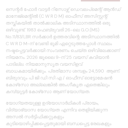
സെന്റർ ഫോർ വാട്ടർ റിസോഴ്സ് ഡെവലപ്‌മെന്റ് ആൻഡ്
മാനേജ്‌മെന്റിൽ (C W R D M) ഓഫീസ് അസിസ്റ്റന്റ്
തസ്തികയിൽ താൽക്കാലിക അടിസ്ഥാനത്തിൽ ഒരു
ഒഴിവുണ്ട്. 1983 ഫെബ്രുവരി 26-ലെ G.O.(MS)
No.11/83/LBR സർക്കാർ ഉത്തരവിന്റെ അടിസ്ഥാനത്തിൽ
C W R D M-ന് വേണ്ടി ഭൂമി ഏറ്റെടുത്തപ്പോൾ സ്ഥലം
നഷ്ടപ്പെട്ടവർക്കായി സംവരണം ചെയ്ത ഒഴിവിലേക്കാണ്
നിയമനം. 2026 ജൂലൈ 9-ന് 25 വയസ് കവിയാൻ
പാടില്ല. നിയമാനുസൃത വയസിളവ്
ബാധകമായിരിക്കും. പ്രതിമാസ ശമ്പളം 24,590 ആണ്.
ബിരുദവും പി ജി ഡി സി എ / ഓഫീസ് ഓട്ടോമേഷൻ
കോഴ്‌സോ അല്ലെങ്കിൽ അംഗീകൃത ഏതെങ്കിലും
കമ്പ്യൂട്ടർ കോഴ്‌സോ ആണ് യോഗ്യത.
യോഗ്യതയുള്ള ഉദ്യോഗാർഥികൾ പ്രായം,
വിദ്യാഭ്യാസ യോഗ്യത എന്നിവ തെളിയിക്കുന്ന
അസൽ സർട്ടിഫിക്കറ്റുകളും
കുടിയൊഴിപ്പിക്കപ്പെട്ടതുമായി ബന്ധപ്പെട്ട രേഖകളും