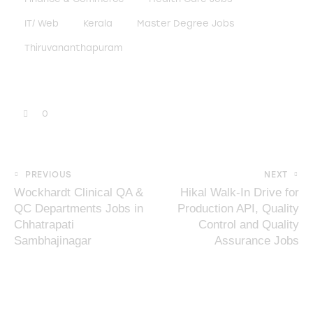
IT/ Web
Kerala
Master Degree Jobs
Thiruvananthapuram
0
PREVIOUS
NEXT
Wockhardt Clinical QA &
Hikal Walk-In Drive for
QC Departments Jobs in
Production API, Quality
Chhatrapati
Control and Quality
Sambhajinagar
Assurance Jobs