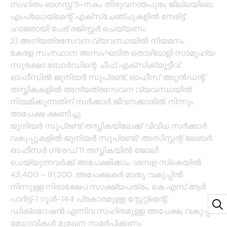
സഹിതം ഓഗസ്റ്റ് 5-നകം തിരുവനന്തപുരം ജില്ലയിലെ
എംപ്ലോയ്‌മെന്റ് എക്‌സ്‌ചേഞ്ചുകളിൽ നേരിട്ട്
ഹാജരായി പേര് രജിസ്റ്റർ ചെയ്യണം.
2) അന്യത്രസേവന വ്യവസ്ഥയിൽ നിയമനം.
കേരള സംസ്ഥാന അസംഘടിത തൊഴിലാളി സാമൂഹ്യ
സുരക്ഷാ ബോർഡിന്റെ ചീഫ് എക്‌സിക്യൂട്ടീവ്
ഓഫീസിൽ ജൂനിയർ സൂപ്രണ്ട്, ഓഫീസ് അറ്റൻഡന്റ്
തസ്തികകളിൽ അന്യത്രസേവന വ്യവസ്ഥയിൽ
നിയമിക്കുന്നതിന് സർക്കാർ ജീവനക്കാരിൽ നിന്നും
അപേക്ഷ ക്ഷണിച്ചു.
ജൂനിയർ സൂപ്രണ്ട് തസ്തികയിലേക്ക് വിവിധ സർക്കാർ
വകുപ്പുകളിൽ ജൂനിയർ സൂപ്രണ്ട്/ അസിസ്റ്റന്റ് ലേബർ
ഓഫീസർ ഗ്രേഡ് 11 തസ്തികയിൽ ജോലി
ചെയ്യുന്നവർക്ക് അപേക്ഷിക്കാം. ശമ്പള സ്‌കെയിൽ
43,400 – 91,200. അപേക്ഷകർ മാതൃ വകുപ്പിൽ
നിന്നുള്ള നിരാക്ഷേപ സാക്ഷ്യപത്രം, കെ.എസ്.ആർ
പാർട്ട്-1 റൂൾ-144 പ്രകാരമുള്ള സ്റ്റേറ്റ്‌മെന്റ്‌,
ഡിക്ലറേഷൻ എന്നിവ സഹിതമുള്ള അപേക്ഷ, വകുപ്പ്
മേധാവികൾ മുഖേന സമർപ്പിക്കണം.