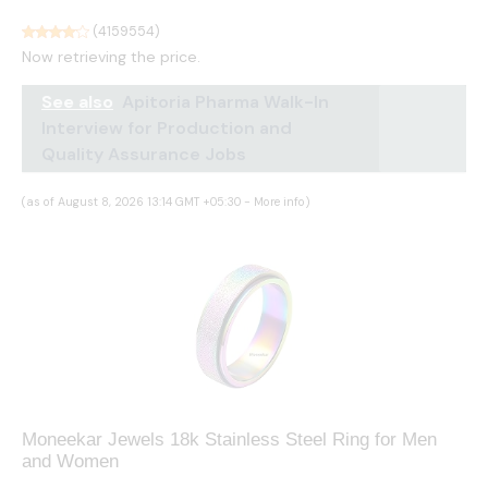
(
4159554
)
Now retrieving the price.
See also
Apitoria Pharma Walk-In
Interview for Production and
Quality Assurance Jobs
(as of August 8, 2026 13:14 GMT +05:30 -
More info
)
Moneekar Jewels 18k Stainless Steel Ring for Men
and Women