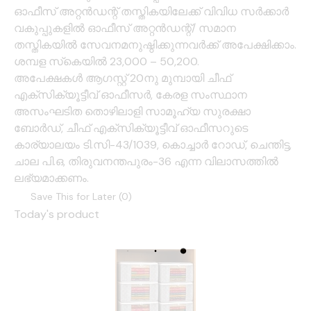
ഓഫീസ് അറ്റൻഡന്റ് തസ്തികയിലേക്ക് വിവിധ സർക്കാർ
വകുപ്പുകളിൽ ഓഫീസ് അറ്റൻഡന്റ്/ സമാന
തസ്തികയിൽ സേവനമനുഷ്ഠിക്കുന്നവർക്ക് അപേക്ഷിക്കാം.
ശമ്പള സ്‌കെയിൽ 23,000 – 50,200.
അപേക്ഷകൾ ആഗസ്റ്റ് 20നു മുമ്പായി ചീഫ്
എക്സിക്യൂട്ടീവ് ഓഫീസർ, കേരള സംസ്ഥാന
അസംഘടിത തൊഴിലാളി സാമൂഹ്യ സുരക്ഷാ
ബോർഡ്, ചീഫ് എക്സിക്യൂട്ടീവ് ഓഫീസറുടെ
കാര്യാലയം ടി.സി-43/1039, കൊച്ചാർ റോഡ്, ചെന്തിട്ട,
ചാല പി.ഒ, തിരുവനന്തപുരം-36 എന്ന വിലാസത്തിൽ
ലഭ്യമാക്കണം.
Save This for Later (
0
)
Today's product