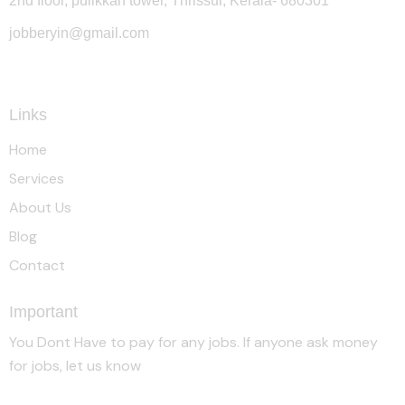
2nd floor, pulikkan tower, Thrissur, Kerala- 680301
jobberyin@gmail.com
+91 94005 09930
Links
Home
Services
About Us
Blog
Contact
Important
You Dont Have to pay for any jobs. If anyone ask money
for jobs, let us know