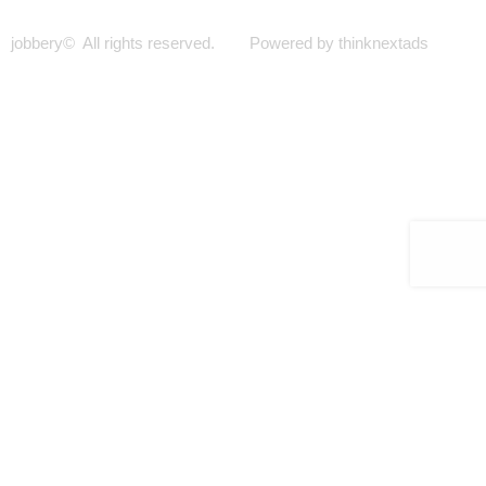
jobbery© All rights reserved. Powered by thinknextads
Join Our New Telegram Channel for Faster
Updates.
JOIN NOW