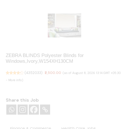
ZEBRA BLINDS Polyester Blinds for
Windows,Ivory,W154XH130CM
(
4352033
)
₹2,500.00
(as of August 8, 2026 13:14 GMT +05:30
-
More info
)
Share this Job
Finance & Commerce
Health Care Jobs